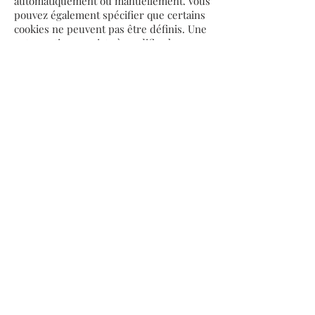
automatiquement ou manuellement. Vous
pouvez également spécifier que certains
cookies ne peuvent pas être définis. Une
autre option consiste à modifier les
paramètres de votre navigateur Internet
afin de recevoir un message à chaque
fois qu'un cookie est placé. Pour plus
d'informations sur ces options, consultez
les instructions de la section Aide de
votre navigateur.
Veuillez noter que notre site Web peut ne
pas fonctionner correctement si tous les
cookies sont désactivés. Si vous
supprimez les cookies de votre
navigateur, ils seront à nouveau placés
après votre consentement lorsque vous
visiterez à nouveau nos sites Web.
9. Coordonnées
Pour des questions et / ou des
commentaires sur notre politique de
cookies et cette déclaration, veuillez nous
contacter en utilisant les coordonnées
suivantes: